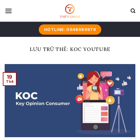
Bỏ
qua
nội
dung
HOTLINE: 0948689979
LƯU TRỮ THẺ:
KOC YOUTUBE
19
Th4